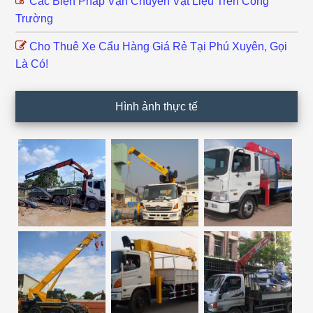
Các Biện Pháp Vận Chuyển Vật Liệu Trên Công
Trường
Cho Thuê Xe Cẩu Hàng Giá Rẻ Tại Phú Xuyên, Gọi
Là Có!
Hình ảnh thực tế