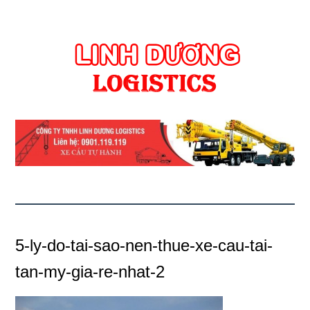
5-ly-do-tai-sao-nen-thue-xe-cau-tai-
tan-my-gia-re-nhat-2