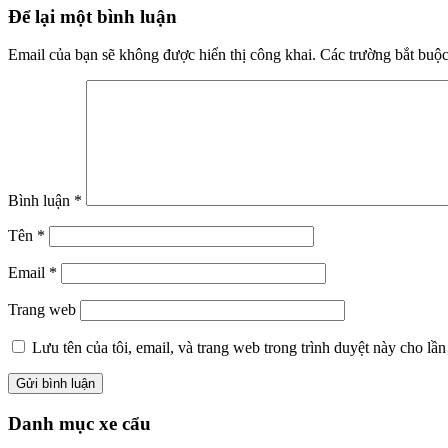
Reader
Để lại một bình luận
Interactions
Email của bạn sẽ không được hiển thị công khai.
Các trường bắt buộ
Bình luận
*
Tên
*
Email
*
Trang web
Lưu tên của tôi, email, và trang web trong trình duyệt này cho lần 
Primary
Danh mục xe cẩu