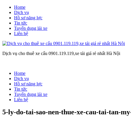
Home
Dịch vụ
Hồ sơ năng lực
Tin tức
Tuyển dụng lái xe
Liên hệ
Dịch vụ cho thuê xe cẩu 0901.119.119,xe tải giá rẻ nhất Hà Nội
Home
Dịch vụ
Hồ sơ năng lực
Tin tức
Tuyển dụng lái xe
Liên hệ
5-ly-do-tai-sao-nen-thue-xe-cau-tai-tan-my