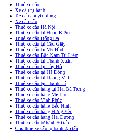
Sidebar
Thuê xe cẩu
Xe cẩu tự hành
Xe cẩu chuyên dụng
Xe cần cẩu
Thuê xe cẩu Hà Nội
Thuê xe cẩu tại Hoàn Kiếm
Thuê xe cẩu Đống Đa
Thuê xe cẩu tại Cầu Giấy
Thuê xe cẩu tại Mỹ Đình
Thuê xe cẩu Bắc-Nam Từ Liêm
Thuê xe cẩu tại Thanh Xuân
Thuê xe cẩu tại Tây Hồ
Thuê xe cẩu tại Hà Đông
Thuê xe cẩu tại Hoàng Mai
Thuê xe cẩu tại Thanh Trì
Thuê xe cẩu hàng tại Hai Bà Trưng
Thuê xe cẩu hàng Mê Linh
Thuê xe cẩu Vĩnh Phúc
Thuê xe cẩu hàng Bắc Ninh
Thuê xe cẩu hàng Hưng Yên
Thuê xe cẩu hàng Hải Dương
Thuê xe cẩu tự hành 50 tấn
Cho thuê xe cẩu tự hành 2,5 tấn