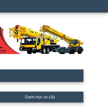
rimary
Danh mục xe cẩu
idebar