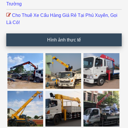
Trường
Cho Thuê Xe Cẩu Hàng Giá Rẻ Tại Phú Xuyên, Gọi
Là Có!
Hình ảnh thực tế