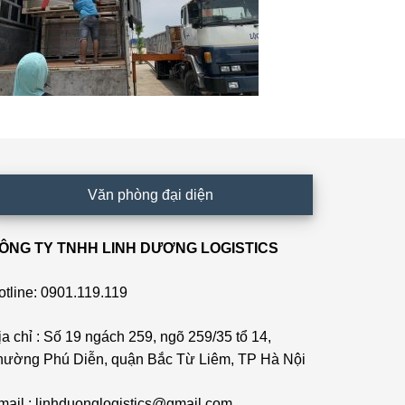
Văn phòng đại diện
ÔNG TY TNHH LINH DƯƠNG LOGISTICS
otline: 0901.119.119
ịa chỉ : Số 19 ngách 259, ngõ 259/35 tổ 14,
hường Phú Diễn, quận Bắc Từ Liêm, TP Hà Nội
mail : linhduonglogistics@gmail.com