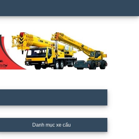
rimary
Danh mục xe cẩu
idebar