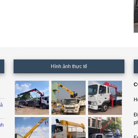
Hình ảnh thực tế
C
ê
H
cả
Đ
p
nh
E