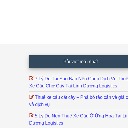
Footer
Bài viết mới nhất
7 Lý Do Tại Sao Bạn Nên Chọn Dịch Vụ Thu
Xe Cẩu Chở Cây Tại Linh Dương Logistics
Thuê xe cẩu cắt cây – Phá bỏ rào cản về giá 
và dịch vụ
5 Lý Do Nên Thuê Xe Cẩu Ở Ứng Hòa Tại Li
Dương Logistics