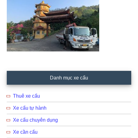
Primary
Danh mục xe cẩu
Sidebar
Thuê xe cẩu
Xe cẩu tự hành
Xe cẩu chuyên dụng
Xe cần cẩu