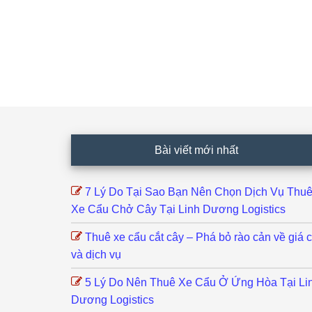
Footer
Bài viết mới nhất
7 Lý Do Tại Sao Bạn Nên Chọn Dịch Vụ Thu
Xe Cẩu Chở Cây Tại Linh Dương Logistics
Thuê xe cẩu cắt cây – Phá bỏ rào cản về giá 
và dịch vụ
5 Lý Do Nên Thuê Xe Cẩu Ở Ứng Hòa Tại Li
Dương Logistics