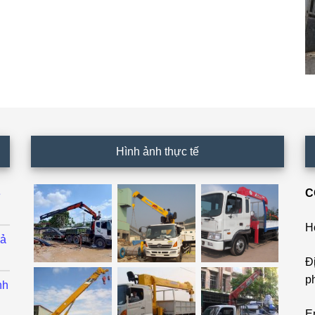
Hình ảnh thực tế
C
ê
H
cả
Đ
p
nh
E