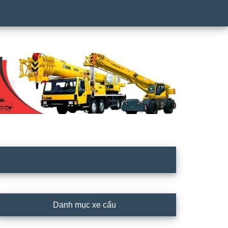
rimary
Danh mục xe cẩu
idebar