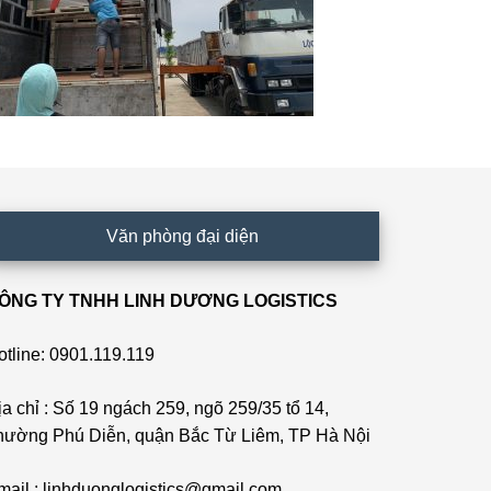
Văn phòng đại diện
ÔNG TY TNHH LINH DƯƠNG LOGISTICS
otline: 0901.119.119
ịa chỉ : Số 19 ngách 259, ngõ 259/35 tổ 14,
hường Phú Diễn, quận Bắc Từ Liêm, TP Hà Nội
mail : linhduonglogistics@gmail.com