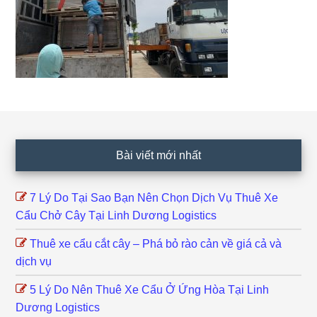
Footer
Bài viết mới nhất
7 Lý Do Tại Sao Bạn Nên Chọn Dịch Vụ Thuê Xe
Cẩu Chở Cây Tại Linh Dương Logistics
Thuê xe cẩu cắt cây – Phá bỏ rào cản về giá cả và
dịch vụ
5 Lý Do Nên Thuê Xe Cẩu Ở Ứng Hòa Tại Linh
Dương Logistics