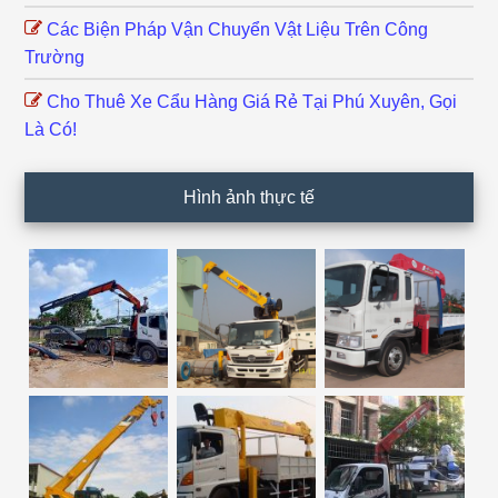
Các Biện Pháp Vận Chuyển Vật Liệu Trên Công
Trường
Cho Thuê Xe Cẩu Hàng Giá Rẻ Tại Phú Xuyên, Gọi
Là Có!
Hình ảnh thực tế