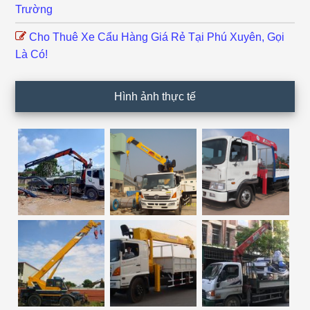
Trường
Cho Thuê Xe Cẩu Hàng Giá Rẻ Tại Phú Xuyên, Gọi
Là Có!
Hình ảnh thực tế