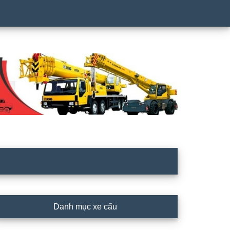
rimary
Danh mục xe cẩu
idebar