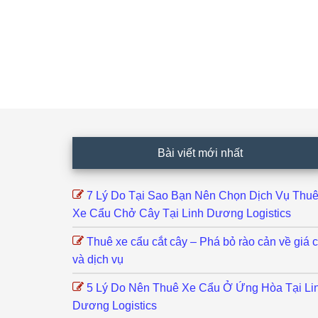
Footer
Bài viết mới nhất
7 Lý Do Tại Sao Bạn Nên Chọn Dịch Vụ Thu
Xe Cẩu Chở Cây Tại Linh Dương Logistics
Thuê xe cẩu cắt cây – Phá bỏ rào cản về giá 
và dịch vụ
5 Lý Do Nên Thuê Xe Cẩu Ở Ứng Hòa Tại Li
Dương Logistics