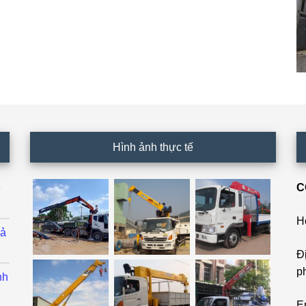
Hình ảnh thực tế
C
ê
H
cả
Đ
p
nh
E