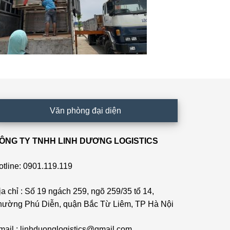
Văn phòng đại diện
ÔNG TY TNHH LINH DƯƠNG LOGISTICS
otline: 0901.119.119
ịa chỉ : Số 19 ngách 259, ngõ 259/35 tổ 14,
hường Phú Diễn, quận Bắc Từ Liêm, TP Hà Nội
mail : linhduonglogistics@gmail.com