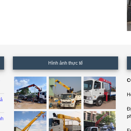
Hình ảnh thực tế
C
ê
H
cả
Đ
p
nh
E