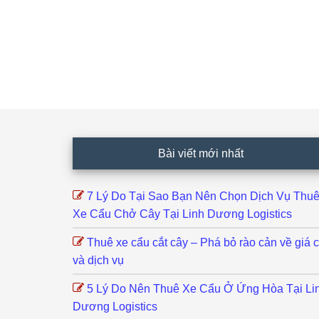
Footer
Bài viết mới nhất
7 Lý Do Tại Sao Bạn Nên Chọn Dịch Vụ Thu
Xe Cẩu Chở Cây Tại Linh Dương Logistics
Thuê xe cẩu cắt cây – Phá bỏ rào cản về giá 
và dịch vụ
5 Lý Do Nên Thuê Xe Cẩu Ở Ứng Hòa Tại Li
Dương Logistics