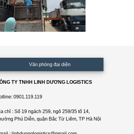
Văn phòng đại diện
ÔNG TY TNHH LINH DƯƠNG LOGISTICS
otline: 0901.119.119
ịa chỉ : Số 19 ngách 259, ngõ 259/35 tổ 14,
hường Phú Diễn, quận Bắc Từ Liêm, TP Hà Nội
mail : linhduonglogistics@gmail.com