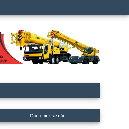
rimary
Danh mục xe cẩu
idebar