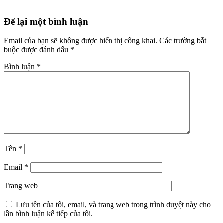
Reader
Để lại một bình luận
Interactions
Email của bạn sẽ không được hiển thị công khai.
Các trường bắt
buộc được đánh dấu
*
Bình luận
*
Tên
*
Email
*
Trang web
Lưu tên của tôi, email, và trang web trong trình duyệt này cho
lần bình luận kế tiếp của tôi.