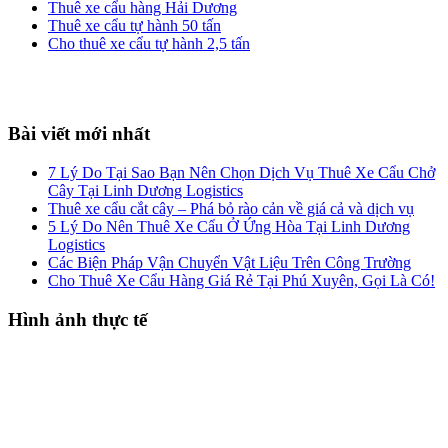
Thuê xe cẩu hàng Hải Dương
Thuê xe cẩu tự hành 50 tấn
Cho thuê xe cẩu tự hành 2,5 tấn
Footer
Bài viết mới nhất
7 Lý Do Tại Sao Bạn Nên Chọn Dịch Vụ Thuê Xe Cẩu Chở
Cây Tại Linh Dương Logistics
Thuê xe cẩu cắt cây – Phá bỏ rào cản về giá cả và dịch vụ
5 Lý Do Nên Thuê Xe Cẩu Ở Ứng Hòa Tại Linh Dương
Logistics
Các Biện Pháp Vận Chuyển Vật Liệu Trên Công Trường
Cho Thuê Xe Cẩu Hàng Giá Rẻ Tại Phú Xuyên, Gọi Là Có!
Hình ảnh thực tế