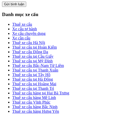
Primary
Danh mục xe cẩu
Sidebar
Thuê xe cẩu
Xe cẩu tự hành
Xe cẩu chuyên dụng
Xe cần cẩu
Thuê xe cẩu Hà Nội
Thuê xe cẩu tại Hoàn Kiếm
Thuê xe cẩu Đống Đa
Thuê xe cẩu tại Cầu Giấy
Thuê xe cẩu tại Mỹ Đình
Thuê xe cẩu Bắc-Nam Từ Liêm
Thuê xe cẩu tại Thanh Xuân
Thuê xe cẩu tại Tây Hồ
Thuê xe cẩu tại Hà Đông
Thuê xe cẩu tại Hoàng Mai
Thuê xe cẩu tại Thanh Trì
Thuê xe cẩu hàng tại Hai Bà Trưng
Thuê xe cẩu hàng Mê Linh
Thuê xe cẩu Vĩnh Phúc
Thuê xe cẩu hàng Bắc Ninh
Thuê xe cẩu hàng Hưng Yên