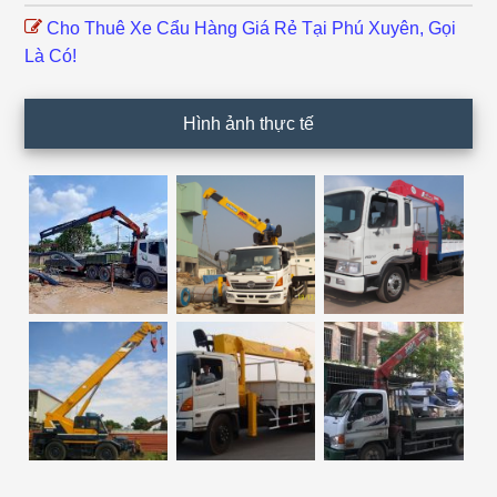
Cho Thuê Xe Cẩu Hàng Giá Rẻ Tại Phú Xuyên, Gọi
Là Có!
Hình ảnh thực tế