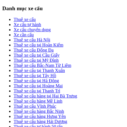
Primary
Danh mục xe cẩu
Sidebar
Thuê xe cẩu
Xe cẩu tự hành
Xe cẩu chuyên dụng
Xe cần cẩu
Thuê xe cẩu Hà Nội
Thuê xe cẩu tại Hoàn Kiếm
Thuê xe cẩu Đống Đa
Thuê xe cẩu tại Cầu Giấy
Thuê xe cẩu tại Mỹ Đình
Thuê xe cẩu Bắc-Nam Từ Liêm
Thuê xe cẩu tại Thanh Xuân
Thuê xe cẩu tại Tây Hồ
Thuê xe cẩu tại Hà Đông
Thuê xe cẩu tại Hoàng Mai
Thuê xe cẩu tại Thanh Trì
Thuê xe cẩu hàng tại Hai Bà Trưng
Thuê xe cẩu hàng Mê Linh
Thuê xe cẩu Vĩnh Phúc
Thuê xe cẩu hàng Bắc Ninh
Thuê xe cẩu hàng Hưng Yên
Thuê xe cẩu hàng Hải Dương
Thuê xe cẩu tự hành 50 tấn