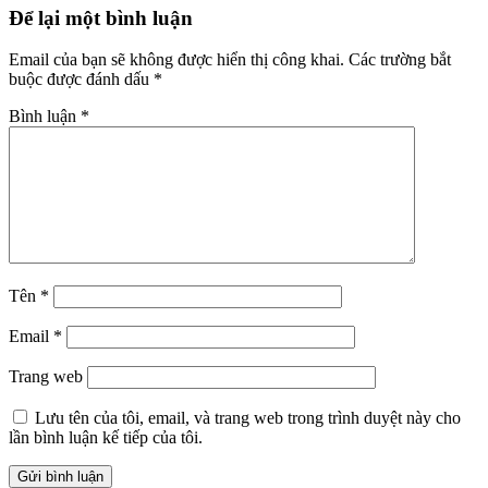
Reader
Để lại một bình luận
Interactions
Email của bạn sẽ không được hiển thị công khai.
Các trường bắt
buộc được đánh dấu
*
Bình luận
*
Tên
*
Email
*
Trang web
Lưu tên của tôi, email, và trang web trong trình duyệt này cho
lần bình luận kế tiếp của tôi.