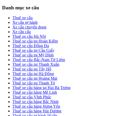
Primary
Danh mục xe cẩu
Sidebar
Thuê xe cẩu
Xe cẩu tự hành
Xe cẩu chuyên dụng
Xe cần cẩu
Thuê xe cẩu Hà Nội
Thuê xe cẩu tại Hoàn Kiếm
Thuê xe cẩu Đống Đa
Thuê xe cẩu tại Cầu Giấy
Thuê xe cẩu tại Mỹ Đình
Thuê xe cẩu Bắc-Nam Từ Liêm
Thuê xe cẩu tại Thanh Xuân
Thuê xe cẩu tại Tây Hồ
Thuê xe cẩu tại Hà Đông
Thuê xe cẩu tại Hoàng Mai
Thuê xe cẩu tại Thanh Trì
Thuê xe cẩu hàng tại Hai Bà Trưng
Thuê xe cẩu hàng Mê Linh
Thuê xe cẩu Vĩnh Phúc
Thuê xe cẩu hàng Bắc Ninh
Thuê xe cẩu hàng Hưng Yên
Thuê xe cẩu hàng Hải Dương
Thuê xe cẩu tự hành 50 tấn