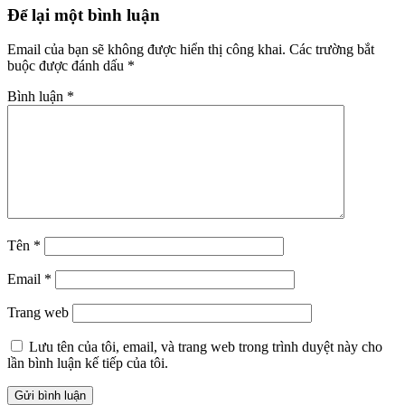
Reader
Để lại một bình luận
Interactions
Email của bạn sẽ không được hiển thị công khai.
Các trường bắt
buộc được đánh dấu
*
Bình luận
*
Tên
*
Email
*
Trang web
Lưu tên của tôi, email, và trang web trong trình duyệt này cho
lần bình luận kế tiếp của tôi.