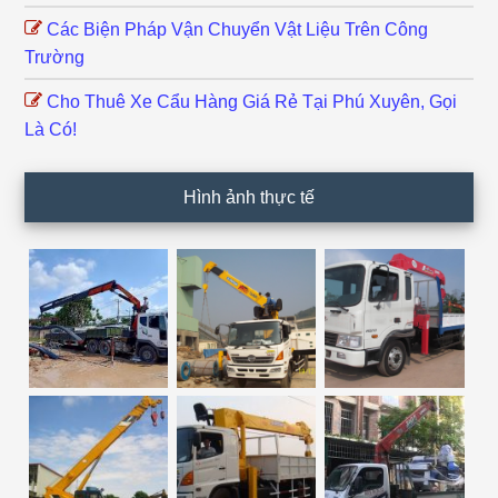
Các Biện Pháp Vận Chuyển Vật Liệu Trên Công
Trường
Cho Thuê Xe Cẩu Hàng Giá Rẻ Tại Phú Xuyên, Gọi
Là Có!
Hình ảnh thực tế