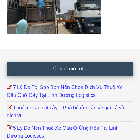
Footer
Bài viết mới nhất
7 Lý Do Tại Sao Bạn Nên Chọn Dịch Vụ Thuê Xe
Cẩu Chở Cây Tại Linh Dương Logistics
Thuê xe cẩu cắt cây – Phá bỏ rào cản về giá cả và
dịch vụ
5 Lý Do Nên Thuê Xe Cẩu Ở Ứng Hòa Tại Linh
Dương Logistics