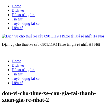
Home
Dịch vụ
Hồ sơ năng lực
Tin tức
Tuyển dụng lái xe
Liên hệ
Dịch vụ cho thuê xe cẩu 0901.119.119,xe tải giá rẻ nhất Hà Nội
Home
Dịch vụ
Hồ sơ năng lực
Tin tức
Tuyển dụng lái xe
Liên hệ
don-vi-cho-thue-xe-cau-gia-tai-thanh-
xuan-gia-re-nhat-2