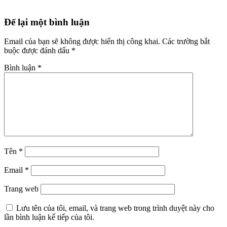
Reader
Để lại một bình luận
Interactions
Email của bạn sẽ không được hiển thị công khai.
Các trường bắt
buộc được đánh dấu
*
Bình luận
*
Tên
*
Email
*
Trang web
Lưu tên của tôi, email, và trang web trong trình duyệt này cho
lần bình luận kế tiếp của tôi.