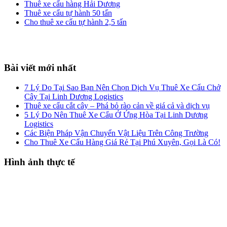
Thuê xe cẩu hàng Hải Dương
Thuê xe cẩu tự hành 50 tấn
Cho thuê xe cẩu tự hành 2,5 tấn
Footer
Bài viết mới nhất
7 Lý Do Tại Sao Bạn Nên Chọn Dịch Vụ Thuê Xe Cẩu Chở
Cây Tại Linh Dương Logistics
Thuê xe cẩu cắt cây – Phá bỏ rào cản về giá cả và dịch vụ
5 Lý Do Nên Thuê Xe Cẩu Ở Ứng Hòa Tại Linh Dương
Logistics
Các Biện Pháp Vận Chuyển Vật Liệu Trên Công Trường
Cho Thuê Xe Cẩu Hàng Giá Rẻ Tại Phú Xuyên, Gọi Là Có!
Hình ảnh thực tế