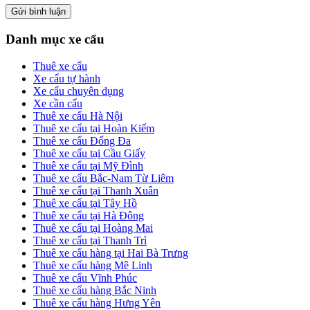
Primary
Danh mục xe cẩu
Sidebar
Thuê xe cẩu
Xe cẩu tự hành
Xe cẩu chuyên dụng
Xe cần cẩu
Thuê xe cẩu Hà Nội
Thuê xe cẩu tại Hoàn Kiếm
Thuê xe cẩu Đống Đa
Thuê xe cẩu tại Cầu Giấy
Thuê xe cẩu tại Mỹ Đình
Thuê xe cẩu Bắc-Nam Từ Liêm
Thuê xe cẩu tại Thanh Xuân
Thuê xe cẩu tại Tây Hồ
Thuê xe cẩu tại Hà Đông
Thuê xe cẩu tại Hoàng Mai
Thuê xe cẩu tại Thanh Trì
Thuê xe cẩu hàng tại Hai Bà Trưng
Thuê xe cẩu hàng Mê Linh
Thuê xe cẩu Vĩnh Phúc
Thuê xe cẩu hàng Bắc Ninh
Thuê xe cẩu hàng Hưng Yên