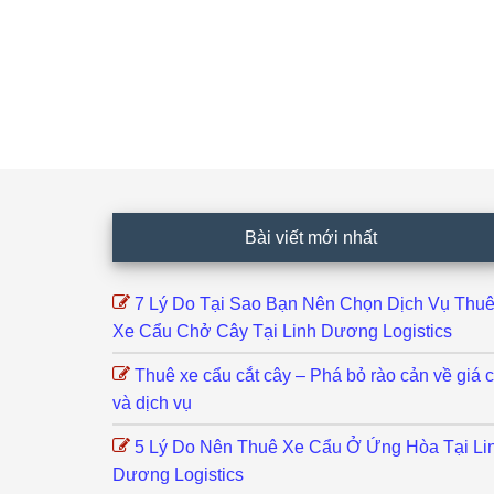
Footer
Bài viết mới nhất
7 Lý Do Tại Sao Bạn Nên Chọn Dịch Vụ Thu
Xe Cẩu Chở Cây Tại Linh Dương Logistics
Thuê xe cẩu cắt cây – Phá bỏ rào cản về giá 
và dịch vụ
5 Lý Do Nên Thuê Xe Cẩu Ở Ứng Hòa Tại Li
Dương Logistics