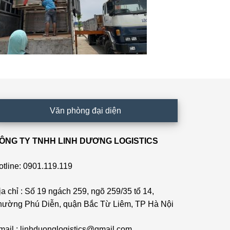
Văn phòng đại diện
ÔNG TY TNHH LINH DƯƠNG LOGISTICS
otline: 0901.119.119
ịa chỉ : Số 19 ngách 259, ngõ 259/35 tổ 14,
hường Phú Diễn, quận Bắc Từ Liêm, TP Hà Nội
mail : linhduonglogistics@gmail.com