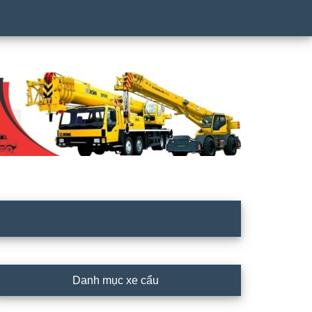
rimary
Danh mục xe cẩu
idebar