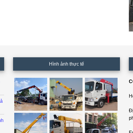
Hình ảnh thực tế
C
ê
H
cả
Đ
p
nh
E