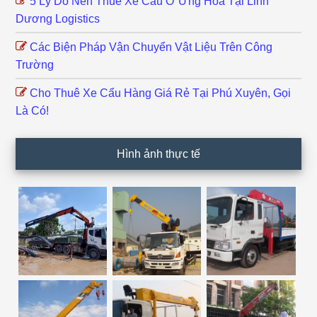
5 Lý Do Nên Thuê Xe Cẩu Ở Ứng Hòa Tại Linh
Dương Logistics
Các Biện Pháp Vận Chuyển Vật Liệu Trên Công
Trường
Cho Thuê Xe Cẩu Hàng Giá Rẻ Tại Phú Xuyên, Gọi
Là Có!
Hình ảnh thực tế