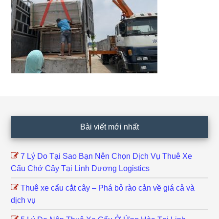
Footer
Bài viết mới nhất
7 Lý Do Tại Sao Bạn Nên Chọn Dịch Vụ Thuê Xe
Cẩu Chở Cây Tại Linh Dương Logistics
Thuê xe cẩu cắt cây – Phá bỏ rào cản về giá cả và
dịch vụ