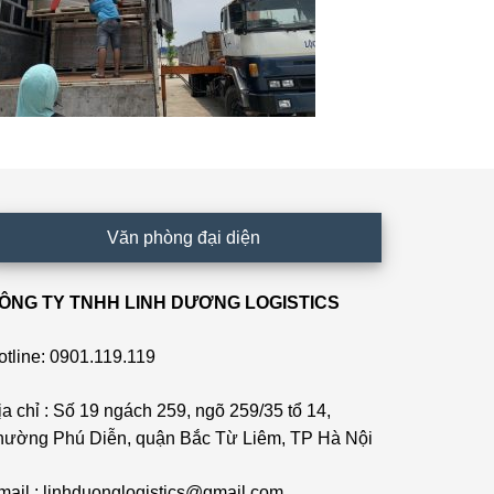
Văn phòng đại diện
ÔNG TY TNHH LINH DƯƠNG LOGISTICS
otline: 0901.119.119
ịa chỉ : Số 19 ngách 259, ngõ 259/35 tổ 14,
hường Phú Diễn, quận Bắc Từ Liêm, TP Hà Nội
mail : linhduonglogistics@gmail.com