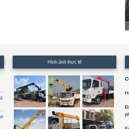
Hình ảnh thực tế
C
ê
H
cả
Đ
p
nh
E