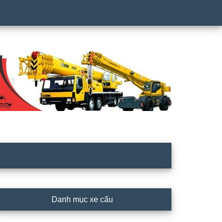
rimary
Danh mục xe cẩu
idebar