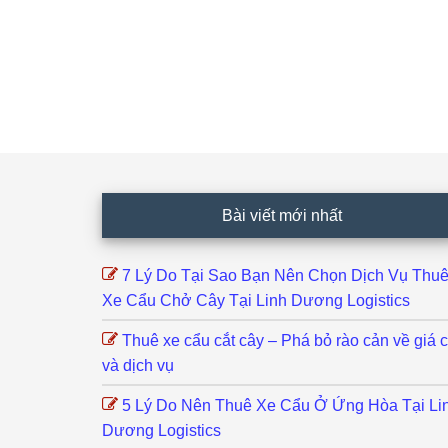
Footer
Bài viết mới nhất
7 Lý Do Tại Sao Bạn Nên Chọn Dịch Vụ Thu
Xe Cẩu Chở Cây Tại Linh Dương Logistics
Thuê xe cẩu cắt cây – Phá bỏ rào cản về giá 
và dịch vụ
5 Lý Do Nên Thuê Xe Cẩu Ở Ứng Hòa Tại Li
Dương Logistics