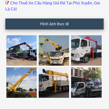
Cho Thuê Xe Cẩu Hàng Giá Rẻ Tại Phú Xuyên, Gọi
Là Có!
Hình ảnh thực tế