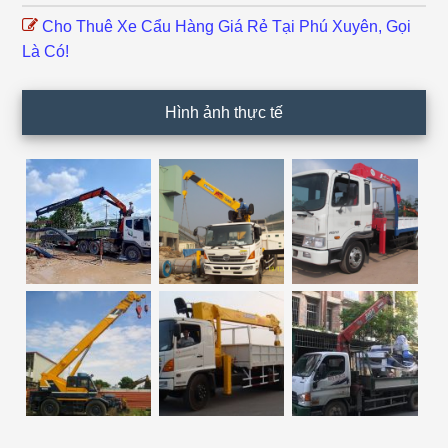
Cho Thuê Xe Cẩu Hàng Giá Rẻ Tại Phú Xuyên, Gọi
Là Có!
Hình ảnh thực tế