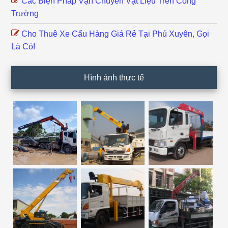
Các Biện Pháp Vận Chuyển Vật Liệu Trên Công
Trường
Cho Thuê Xe Cẩu Hàng Giá Rẻ Tại Phú Xuyên, Gọi
Là Có!
Hình ảnh thực tế