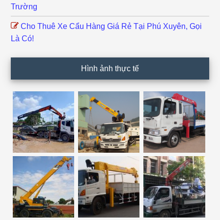
Trường
Cho Thuê Xe Cẩu Hàng Giá Rẻ Tại Phú Xuyên, Gọi
Là Có!
Hình ảnh thực tế