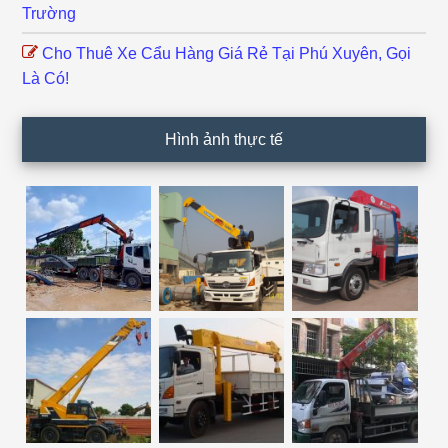
Trường
Cho Thuê Xe Cẩu Hàng Giá Rẻ Tại Phú Xuyên, Gọi
Là Có!
Hình ảnh thực tế