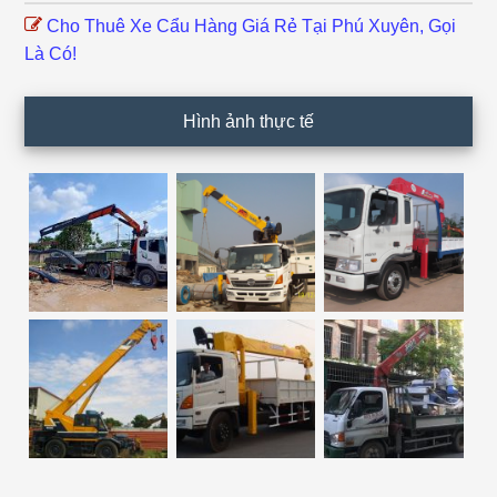
Cho Thuê Xe Cẩu Hàng Giá Rẻ Tại Phú Xuyên, Gọi
Là Có!
Hình ảnh thực tế