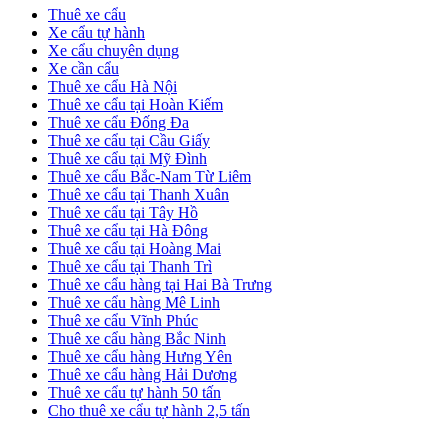
Sidebar
Thuê xe cẩu
Xe cẩu tự hành
Xe cẩu chuyên dụng
Xe cần cẩu
Thuê xe cẩu Hà Nội
Thuê xe cẩu tại Hoàn Kiếm
Thuê xe cẩu Đống Đa
Thuê xe cẩu tại Cầu Giấy
Thuê xe cẩu tại Mỹ Đình
Thuê xe cẩu Bắc-Nam Từ Liêm
Thuê xe cẩu tại Thanh Xuân
Thuê xe cẩu tại Tây Hồ
Thuê xe cẩu tại Hà Đông
Thuê xe cẩu tại Hoàng Mai
Thuê xe cẩu tại Thanh Trì
Thuê xe cẩu hàng tại Hai Bà Trưng
Thuê xe cẩu hàng Mê Linh
Thuê xe cẩu Vĩnh Phúc
Thuê xe cẩu hàng Bắc Ninh
Thuê xe cẩu hàng Hưng Yên
Thuê xe cẩu hàng Hải Dương
Thuê xe cẩu tự hành 50 tấn
Cho thuê xe cẩu tự hành 2,5 tấn