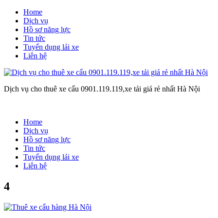
Home
Dịch vụ
Hồ sơ năng lực
Tin tức
Tuyển dụng lái xe
Liên hệ
Dịch vụ cho thuê xe cẩu 0901.119.119,xe tải giá rẻ nhất Hà Nội
Home
Dịch vụ
Hồ sơ năng lực
Tin tức
Tuyển dụng lái xe
Liên hệ
4