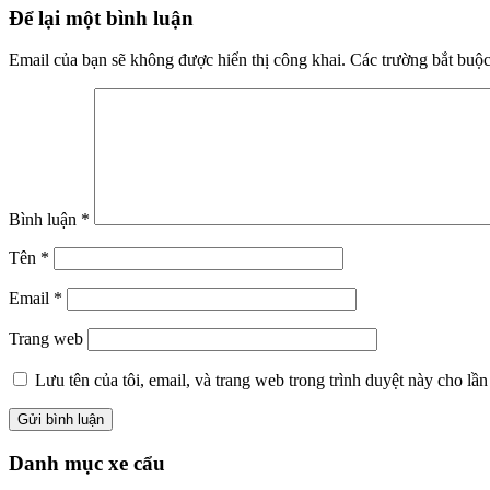
Reader
Để lại một bình luận
Interactions
Email của bạn sẽ không được hiển thị công khai.
Các trường bắt buộ
Bình luận
*
Tên
*
Email
*
Trang web
Lưu tên của tôi, email, và trang web trong trình duyệt này cho lần 
Primary
Danh mục xe cẩu