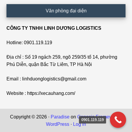
Văn phòng đại diện
CÔNG TY TNHH LINH DƯƠNG LOGISTICS
Hotline: 0901.119.119
Địa chỉ : Số 19 ngách 259, ngõ 259/35 tổ 14, phường
Phú Diễn, quận Bắc Từ Liêm, TP Hà Nội
Email : linhduonglogistics@gmail.com
Website : https://xecauhang.com/
Copyright © 2026 ·
Paradise
on
Genesis Framework
·
0901.119.119
WordPress
·
Log in