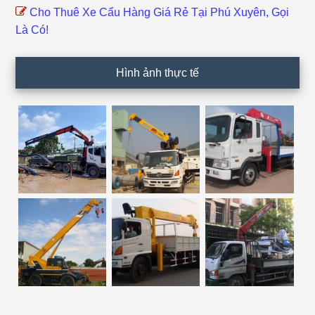
Cho Thuê Xe Cẩu Hàng Giá Rẻ Tại Phú Xuyên, Gọi
Là Có!
Hình ảnh thực tế