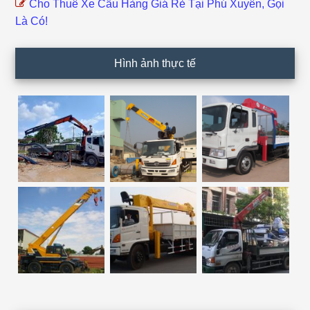
Cho Thuê Xe Cẩu Hàng Giá Rẻ Tại Phú Xuyên, Gọi
Là Có!
Hình ảnh thực tế