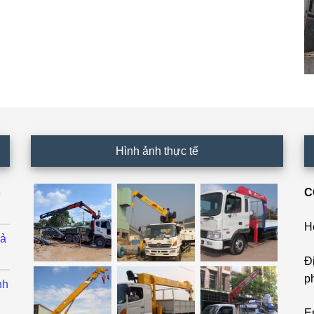
Hình ảnh thực tế
C
ê
H
cả
Đ
p
nh
E