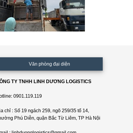
Văn phòng đại diện
ÔNG TY TNHH LINH DƯƠNG LOGISTICS
otline: 0901.119.119
ịa chỉ : Số 19 ngách 259, ngõ 259/35 tổ 14,
hường Phú Diễn, quận Bắc Từ Liêm, TP Hà Nội
mail : linhduonglogistics@gmail.com