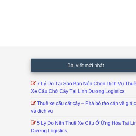
Footer
Bài viết mới nhất
7 Lý Do Tại Sao Bạn Nên Chọn Dịch Vụ Thu
Xe Cẩu Chở Cây Tại Linh Dương Logistics
Thuê xe cẩu cắt cây – Phá bỏ rào cản về giá 
và dịch vụ
5 Lý Do Nên Thuê Xe Cẩu Ở Ứng Hòa Tại Li
Dương Logistics