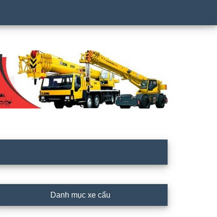
rimary
Danh mục xe cẩu
idebar