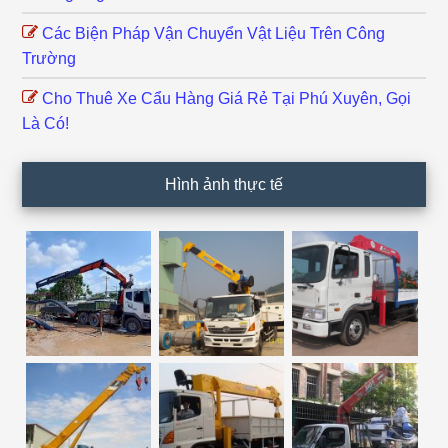
Các Biện Pháp Vận Chuyển Vật Liệu Trên Công
Trường
Cho Thuê Xe Cẩu Hàng Giá Rẻ Tại Phú Xuyên, Gọi
Là Có!
Hình ảnh thực tế