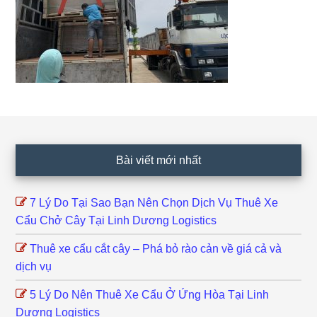
Footer
Bài viết mới nhất
7 Lý Do Tại Sao Bạn Nên Chọn Dịch Vụ Thuê Xe
Cẩu Chở Cây Tại Linh Dương Logistics
Thuê xe cẩu cắt cây – Phá bỏ rào cản về giá cả và
dịch vụ
5 Lý Do Nên Thuê Xe Cẩu Ở Ứng Hòa Tại Linh
Dương Logistics