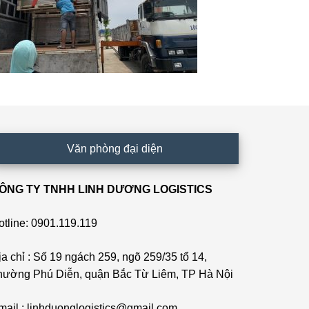
Văn phòng đại diện
ÔNG TY TNHH LINH DƯƠNG LOGISTICS
otline: 0901.119.119
ịa chỉ : Số 19 ngách 259, ngõ 259/35 tổ 14,
hường Phú Diễn, quận Bắc Từ Liêm, TP Hà Nội
mail : linhduonglogistics@gmail.com