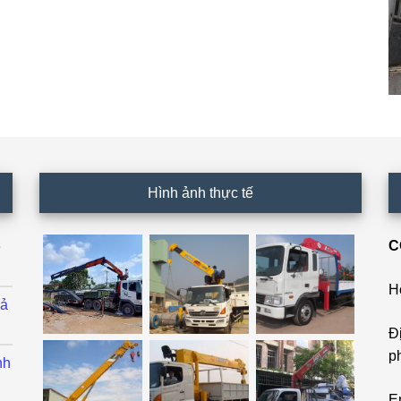
Hình ảnh thực tế
C
ê
H
cả
Đ
p
nh
E