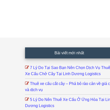
Footer
Bài viết mới nhất
7 Lý Do Tại Sao Bạn Nên Chọn Dịch Vụ Thu
Xe Cẩu Chở Cây Tại Linh Dương Logistics
Thuê xe cẩu cắt cây – Phá bỏ rào cản về giá 
và dịch vụ
5 Lý Do Nên Thuê Xe Cẩu Ở Ứng Hòa Tại Li
Dương Logistics