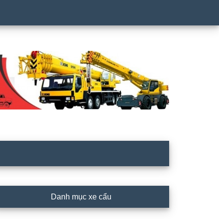
rimary
Danh mục xe cẩu
idebar