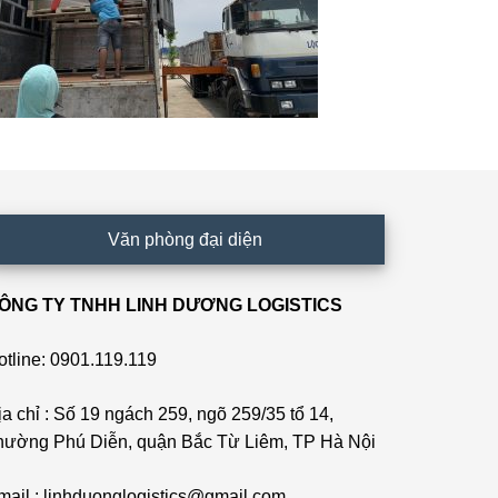
Văn phòng đại diện
ÔNG TY TNHH LINH DƯƠNG LOGISTICS
otline: 0901.119.119
ịa chỉ : Số 19 ngách 259, ngõ 259/35 tổ 14,
hường Phú Diễn, quận Bắc Từ Liêm, TP Hà Nội
mail : linhduonglogistics@gmail.com