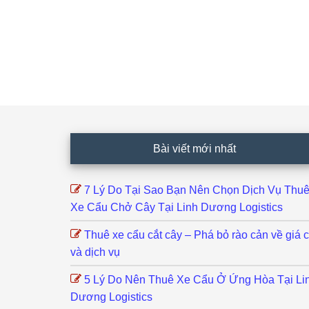
Footer
Bài viết mới nhất
7 Lý Do Tại Sao Bạn Nên Chọn Dịch Vụ Thu
Xe Cẩu Chở Cây Tại Linh Dương Logistics
Thuê xe cẩu cắt cây – Phá bỏ rào cản về giá 
và dịch vụ
5 Lý Do Nên Thuê Xe Cẩu Ở Ứng Hòa Tại Li
Dương Logistics