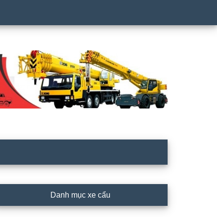
rimary
Danh mục xe cẩu
idebar