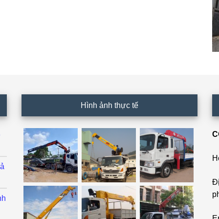
Hình ảnh thực tế
C
ê
H
cả
Đ
p
nh
E