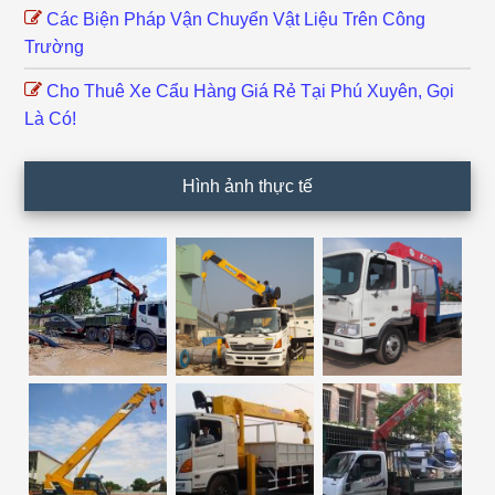
Các Biện Pháp Vận Chuyển Vật Liệu Trên Công
Trường
Cho Thuê Xe Cẩu Hàng Giá Rẻ Tại Phú Xuyên, Gọi
Là Có!
Hình ảnh thực tế