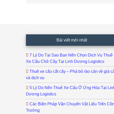
Footer
Bài viết mới nhất
7 Lý Do Tại Sao Bạn Nên Chọn Dịch Vụ Thuê
Xe Cẩu Chở Cây Tại Linh Dương Logistics
Thuê xe cẩu cắt cây – Phá bỏ rào cản về giá c
và dịch vụ
5 Lý Do Nên Thuê Xe Cẩu Ở Ứng Hòa Tại Lin
Dương Logistics
Các Biện Pháp Vận Chuyển Vật Liệu Trên Cô
Trường