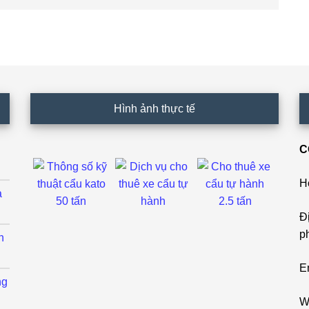
Hình ảnh thực tế
C
H
ả
Đ
p
h
E
ng
W