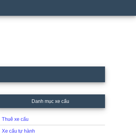
rimary
Danh mục xe cẩu
idebar
Thuê xe cẩu
Xe cẩu tự hành