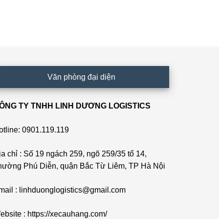
Văn phòng đại diện
ÔNG TY TNHH LINH DƯƠNG LOGISTICS
otline: 0901.119.119
ịa chỉ : Số 19 ngách 259, ngõ 259/35 tổ 14,
hường Phú Diễn, quận Bắc Từ Liêm, TP Hà Nội
mail : linhduonglogistics@gmail.com
ebsite : https://xecauhang.com/