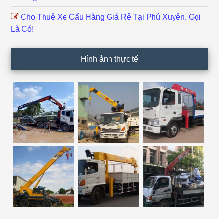
Cho Thuê Xe Cẩu Hàng Giá Rẻ Tại Phú Xuyên, Gọi
Là Có!
Hình ảnh thực tế