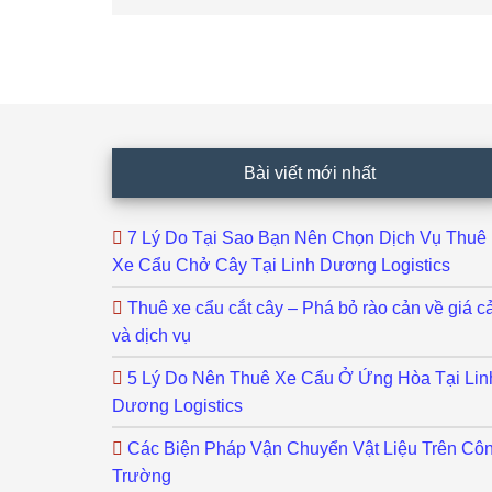
Footer
Bài viết mới nhất
7 Lý Do Tại Sao Bạn Nên Chọn Dịch Vụ Thuê
Xe Cẩu Chở Cây Tại Linh Dương Logistics
Thuê xe cẩu cắt cây – Phá bỏ rào cản về giá c
và dịch vụ
5 Lý Do Nên Thuê Xe Cẩu Ở Ứng Hòa Tại Lin
Dương Logistics
Các Biện Pháp Vận Chuyển Vật Liệu Trên Cô
Trường