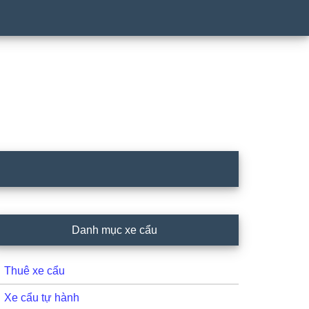
rimary
Danh mục xe cẩu
idebar
Thuê xe cẩu
Xe cẩu tự hành