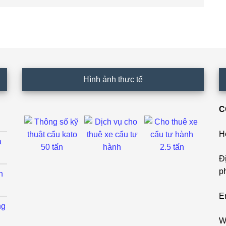
Hình ảnh thực tế
C
H
ả
Đ
p
h
E
ng
W