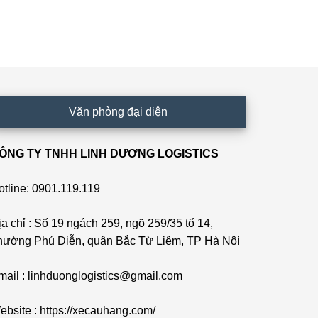
Văn phòng đại diện
ÔNG TY TNHH LINH DƯƠNG LOGISTICS
otline: 0901.119.119
ịa chỉ : Số 19 ngách 259, ngõ 259/35 tổ 14,
hường Phú Diễn, quận Bắc Từ Liêm, TP Hà Nội
mail : linhduonglogistics@gmail.com
ebsite : https://xecauhang.com/