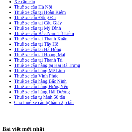
Xe cần cẩu
Thuê xe cẩu Hà Nội
Thuê xe cẩu tại Hoàn Kiếm
Thuê xe cẩu Đống Đa
Thuê xe cẩu tại Cầu Giấy
Thuê xe cẩu tại Mỹ Đình
Thuê xe cẩu Bắc-Nam Từ Liêm
Thuê xe cẩu tại Thanh Xuân
Thuê xe cẩu tại Tây Hồ
Thuê xe cẩu tại Hà Đông
Thuê xe cẩu tại Hoàng Mai
Thuê xe cẩu tại Thanh Trì
Thuê xe cẩu hàng tại Hai Bà Trưng
Thuê xe cẩu hàng Mê Linh
Thuê xe cẩu Vĩnh Phúc
Thuê xe cẩu hàng Bắc Ninh
Thuê xe cẩu hàng Hưng Yên
Thuê xe cẩu hàng Hải Dương
Thuê xe cẩu tự hành 50 tấn
Cho thuê xe cẩu tự hành 2,5 tấn
Footer
Bài viết mới nhất