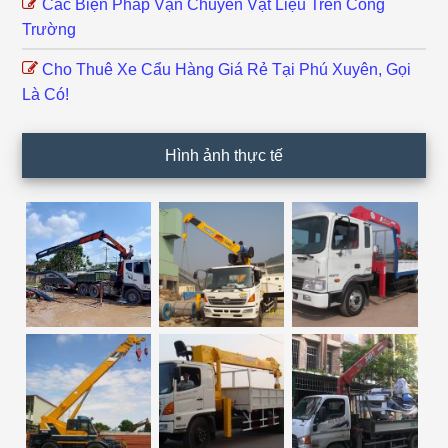
Các Biện Pháp Vận Chuyển Vật Liệu Trên Công
Trường
Cho Thuê Xe Cẩu Hàng Giá Rẻ Tại Phú Xuyên, Gọi
Là Có!
Hình ảnh thực tế