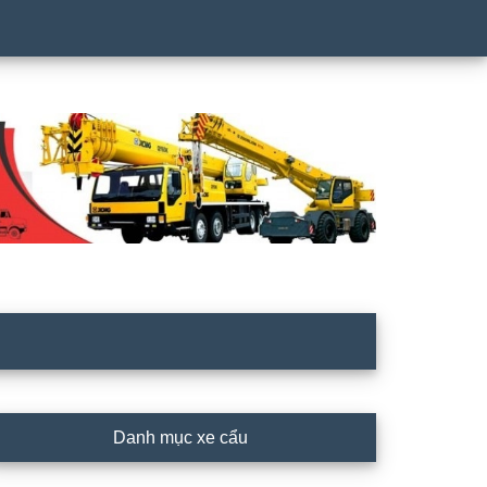
rimary
Danh mục xe cẩu
idebar