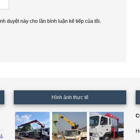
ình duyệt này cho lần bình luận kế tiếp của tôi.
Hình ảnh thực tế
C
ê
H
cả