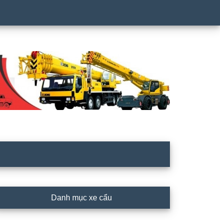
rimary
Danh mục xe cẩu
idebar