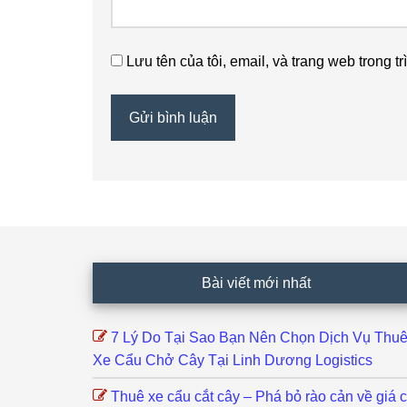
Lưu tên của tôi, email, và trang web trong tr
Footer
Bài viết mới nhất
7 Lý Do Tại Sao Bạn Nên Chọn Dịch Vụ Thu
Xe Cẩu Chở Cây Tại Linh Dương Logistics
Thuê xe cẩu cắt cây – Phá bỏ rào cản về giá 