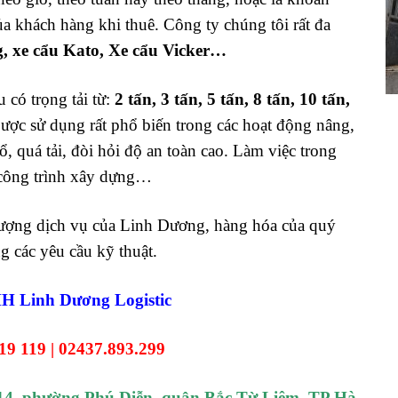
a khách hàng khi thuê. Công ty chúng tôi rất đa
g, xe cẩu Kato, Xe cẩu Vicker…
 có trọng tải từ:
2 tấn, 3 tấn, 5 tấn, 8 tấn, 10 tấn,
ược sử dụng rất phổ biến trong các hoạt động nâng,
, quá tải, đòi hỏi độ an toàn cao. Làm việc trong
ác công trình xây dựng…
lượng dịch vụ của Linh Dương, hàng hóa của quý
 các yêu cầu kỹ thuật.
Linh Dương Logistic
19 119 |
02437.893.299
ổ 14, phường Phú Diễn, quận Bắc Từ Liêm, TP Hà