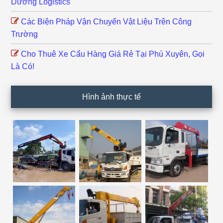
Dương Logistics
Các Biện Pháp Vận Chuyển Vật Liệu Trên Công
Trường
Cho Thuê Xe Cẩu Hàng Giá Rẻ Tại Phú Xuyên, Gọi
Là Có!
Hình ảnh thực tế