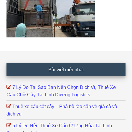
Footer
Bài viết mới nhất
7 Lý Do Tại Sao Bạn Nên Chọn Dịch Vụ Thuê Xe
Cẩu Chở Cây Tại Linh Dương Logistics
Thuê xe cẩu cắt cây – Phá bỏ rào cản về giá cả và
dịch vụ
5 Lý Do Nên Thuê Xe Cẩu Ở Ứng Hòa Tại Linh