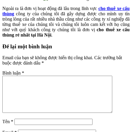
Ngoài ra là đơn vị hoạt động đã lâu trong lĩnh vực
cho thuê xe cẩu
thùng
công ty của chúng tôi đã gây dựng được cho mình uy tín
tròng lòng của rất nhiều nhà thầu cũng như các công ty xí nghiệp đã
từng thuê xe của chúng tôi và chúng tôi luôn cam kết với họ cũng
như với quý khách công ty chúng tôi là đơn vị
cho thuê xe cẩu
thùng rẻ nhất tại Hà Nội
.
Reader
Để lại một bình luận
Interactions
Email của bạn sẽ không được hiển thị công khai.
Các trường bắt
buộc được đánh dấu
*
Bình luận
*
Tên
*