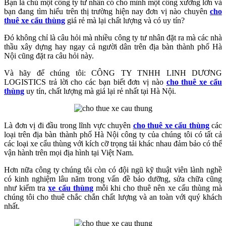
Bạn là chủ một công ty tư nhân có cho mình một công xưởng lớn và
bạn đang tìm hiểu trên thị trường hiện nay đơn vị nào chuyên
cho
thuê xe cẩu thùng
giá rẻ mà lại chất lượng và có uy tín?
Đó không chỉ là câu hỏi mà nhiều công ty tư nhân đặt ra mà các nhà
thầu xây dựng hay ngay cả người dân trên địa bàn thành phố Hà
Nội cũng đặt ra câu hỏi này.
Và hãy để chúng tôi: CÔNG TY TNHH LINH DƯƠNG
LOGISTICS trả lời cho các bạn biết đơn vị nào
cho thuê xe cẩu
thùng
uy tín, chất lượng mà giá lại rẻ nhất tại Hà Nội.
Là đơn vị đi đầu trong lĩnh vực chuyên
cho thuê xe cẩu thùng
các
loại trên địa bàn thành phố Hà Nội công ty của chúng tôi có tất cả
các loại xe cẩu thùng với kích cỡ trọng tải khác nhau đảm bảo có thể
vận hành trên mọi địa hình tại Việt Nam.
Hơn nữa công ty chúng tôi còn có đội ngũ kỹ thuật viên lành nghề
có kinh nghiệm lâu năm trong vấn đề bảo dưỡng, sửa chữa cũng
như kiểm tra
xe cẩu thùng
mỗi khi cho thuê nên xe cẩu thùng mà
chúng tôi cho thuê chắc chắn chất lượng và an toàn với quý khách
nhất.