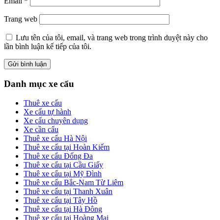
Email
*
Trang web
Lưu tên của tôi, email, và trang web trong trình duyệt này cho
lần bình luận kế tiếp của tôi.
Primary
Danh mục xe cẩu
Sidebar
Thuê xe cẩu
Xe cẩu tự hành
Xe cẩu chuyên dụng
Xe cần cẩu
Thuê xe cẩu Hà Nội
Thuê xe cẩu tại Hoàn Kiếm
Thuê xe cẩu Đống Đa
Thuê xe cẩu tại Cầu Giấy
Thuê xe cẩu tại Mỹ Đình
Thuê xe cẩu Bắc-Nam Từ Liêm
Thuê xe cẩu tại Thanh Xuân
Thuê xe cẩu tại Tây Hồ
Thuê xe cẩu tại Hà Đông
Thuê xe cẩu tại Hoàng Mai