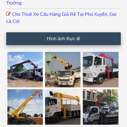
Trường
Cho Thuê Xe Cẩu Hàng Giá Rẻ Tại Phú Xuyên, Gọi
Là Có!
Hình ảnh thực tế