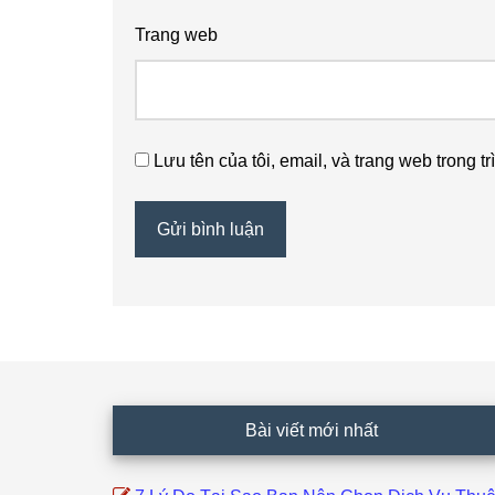
Trang web
Lưu tên của tôi, email, và trang web trong tr
Footer
Bài viết mới nhất