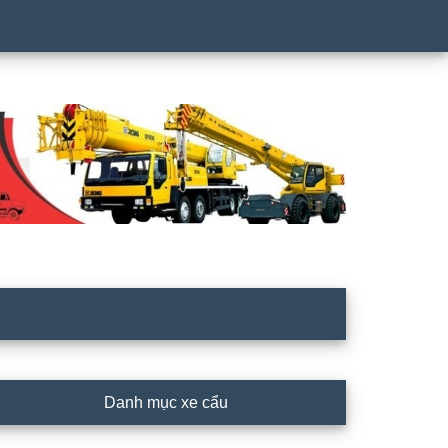
rimary
Danh mục xe cẩu
idebar