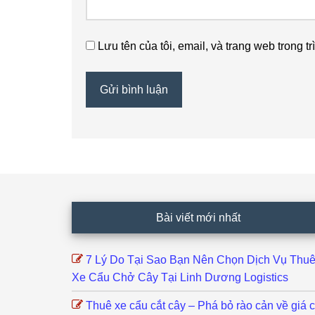
Lưu tên của tôi, email, và trang web trong tr
Footer
Bài viết mới nhất
7 Lý Do Tại Sao Bạn Nên Chọn Dịch Vụ Thu
Xe Cẩu Chở Cây Tại Linh Dương Logistics
Thuê xe cẩu cắt cây – Phá bỏ rào cản về giá 