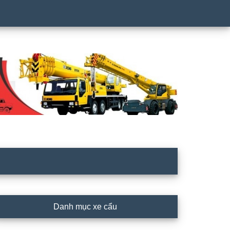
rimary
Danh mục xe cẩu
idebar