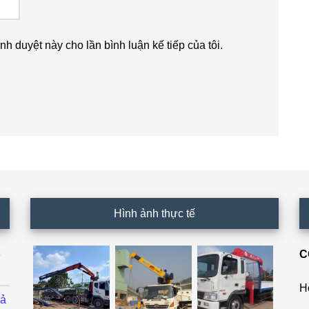
ình duyệt này cho lần bình luận kế tiếp của tôi.
Hình ảnh thực tế
C
ê
H
cả