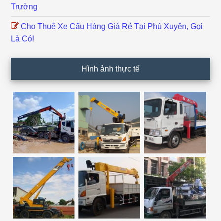
Trường
Cho Thuê Xe Cẩu Hàng Giá Rẻ Tại Phú Xuyên, Gọi
Là Có!
Hình ảnh thực tế