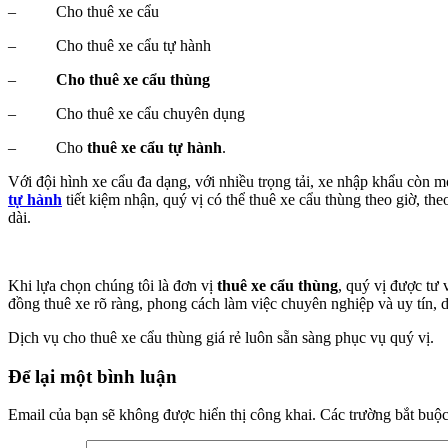
– Cho thuê xe cẩu
– Cho thuê xe cẩu tự hành
–
Cho thuê xe cẩu thùng
– Cho thuê xe cẩu chuyên dụng
– Cho
thuê xe cẩu tự hành
.
Với đội hình xe cẩu đa dạng, với nhiều trọng tải, xe nhập khẩu còn 
tự hành
tiết kiệm nhận, quý vị có thể thuê xe cẩu thùng theo giờ, th
dài.
Khi lựa chọn chúng tôi là đơn vị
thuê xe cẩu thùng
, quý vị được tư
đồng thuê xe rõ ràng, phong cách làm việc chuyên nghiệp và uy tín, d
Dịch vụ cho thuê xe cẩu thùng giá rẻ luôn sẵn sàng phục vụ quý vị.
Reader
Để lại một bình luận
Interactions
Email của bạn sẽ không được hiển thị công khai.
Các trường bắt buộ