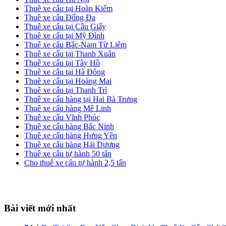
Thuê xe cẩu tại Hoàn Kiếm
Thuê xe cẩu Đống Đa
Thuê xe cẩu tại Cầu Giấy
Thuê xe cẩu tại Mỹ Đình
Thuê xe cẩu Bắc-Nam Từ Liêm
Thuê xe cẩu tại Thanh Xuân
Thuê xe cẩu tại Tây Hồ
Thuê xe cẩu tại Hà Đông
Thuê xe cẩu tại Hoàng Mai
Thuê xe cẩu tại Thanh Trì
Thuê xe cẩu hàng tại Hai Bà Trưng
Thuê xe cẩu hàng Mê Linh
Thuê xe cẩu Vĩnh Phúc
Thuê xe cẩu hàng Bắc Ninh
Thuê xe cẩu hàng Hưng Yên
Thuê xe cẩu hàng Hải Dương
Thuê xe cẩu tự hành 50 tấn
Cho thuê xe cẩu tự hành 2,5 tấn
Footer
Bài viết mới nhất