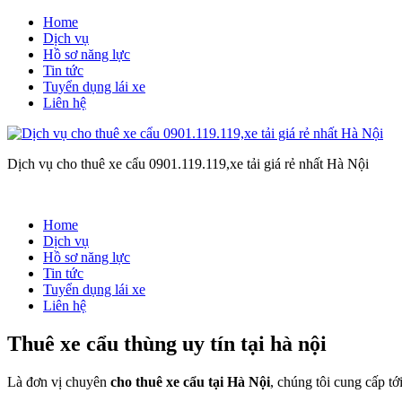
Home
Dịch vụ
Hồ sơ năng lực
Tin tức
Tuyển dụng lái xe
Liên hệ
Dịch vụ cho thuê xe cẩu 0901.119.119,xe tải giá rẻ nhất Hà Nội
Home
Dịch vụ
Hồ sơ năng lực
Tin tức
Tuyển dụng lái xe
Liên hệ
Thuê xe cẩu thùng uy tín tại hà nội
Là đơn vị chuyên
cho thuê xe cẩu tại Hà Nội
, chúng tôi cung cấp tớ