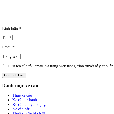
Bình luận
*
Tên
*
Email
*
Trang web
Lưu tên của tôi, email, và trang web trong trình duyệt này cho lần 
Primary
Danh mục xe cẩu
Sidebar
Thuê xe cẩu
Xe cẩu tự hành
Xe cẩu chuyên dụng
Xe cần cẩu
Thuê xe cẩu Hà Nội