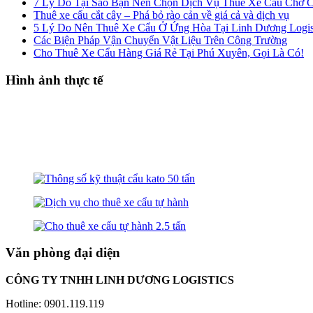
7 Lý Do Tại Sao Bạn Nên Chọn Dịch Vụ Thuê Xe Cẩu Chở Câ
Thuê xe cẩu cắt cây – Phá bỏ rào cản về giá cả và dịch vụ
5 Lý Do Nên Thuê Xe Cẩu Ở Ứng Hòa Tại Linh Dương Logis
Các Biện Pháp Vận Chuyển Vật Liệu Trên Công Trường
Cho Thuê Xe Cẩu Hàng Giá Rẻ Tại Phú Xuyên, Gọi Là Có!
Hình ảnh thực tế
Văn phòng đại diện
CÔNG TY TNHH LINH DƯƠNG LOGISTICS
Hotline: 0901.119.119