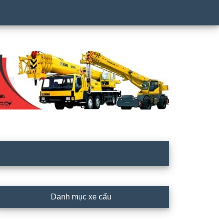
rimary
Danh mục xe cẩu
idebar