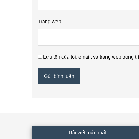
Trang web
Lưu tên của tôi, email, và trang web trong tr
Footer
Bài viết mới nhất